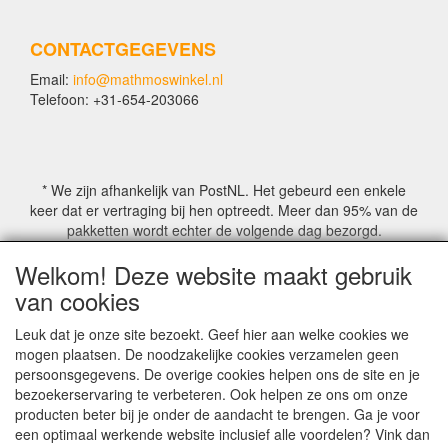
CONTACTGEGEVENS
Email:
info@mathmoswinkel.nl
Telefoon: +31-654-203066
* We zijn afhankelijk van PostNL. Het gebeurd een enkele
keer dat er vertraging bij hen optreedt. Meer dan 95% van de
pakketten wordt echter de volgende dag bezorgd.
Welkom! Deze website maakt gebruik
© COPYRIGHT by Mathmoswinkel.nl
van cookies
Site Name, Ownership and Design Copyright by
Mathmoswinkel.nl
Leuk dat je onze site bezoekt. Geef hier aan welke cookies we
Copyrighted property may not be distributed, or displayed on
mogen plaatsen. De noodzakelijke cookies verzamelen geen
another website, or otherwise copied or reproduced without
persoonsgegevens. De overige cookies helpen ons de site en je
our explicit written permission.
bezoekerservaring te verbeteren. Ook helpen ze ons om onze
For more information on this site please contact:
producten beter bij je onder de aandacht te brengen. Ga je voor
webmaster@mathmoswinkel.nl
een optimaal werkende website inclusief alle voordelen? Vink dan