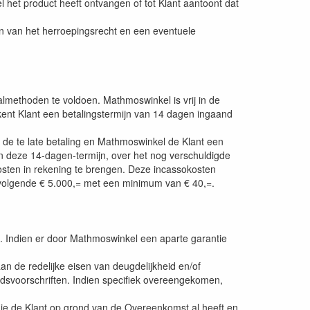
het product heeft ontvangen of tot Klant aantoont dat
ijn van het herroepingsrecht en een eventuele
lmethoden te voldoen. Mathmoswinkel is vrij in de
 kent Klant een betalingstermijn van 14 dagen ingaand
op de te late betaling en Mathmoswinkel de Klant een
nen deze 14-dagen-termijn, over het nog verschuldigde
osten in rekening te brengen. Deze incassokosten
volgende € 5.000,= met een minimum van € 40,=.
rijf. Indien er door Mathmoswinkel een aparte garantie
n de redelijke eisen van deugdelijkheid en/of
dsvoorschriften. Indien specifiek overeengekomen,
 die de Klant op grond van de Overeenkomst al heeft en