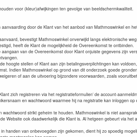
ouden voor (kleur)afwijkingen ten gevolge van beeldschermkwaliteit.
 aanvaarding door de Klant van het aanbod van Mathmoswinkel en het
t aanvaard, bevestigt Mathmoswinkel onverwijld langs elektronische w
estigd, heeft de Klant de mogelijkheid de Overeenkomst te ontbinden.
ijze aangaan van de Overeenkomst door Klant onjuiste gegevens zijn ve
ontvangen.
e hoogte stellen of Klant aan zijn betalingsverplichtingen kan voldoen,
st. Indien Mathmoswinkel op grond van dit onderzoek goede gronden h
weigeren of aan de uitvoering bijzondere voorwaarden, zoals vooruitbet
ant zich registreren via het registratieformulier/ de account-aanmeld
uikersnaam en wachtwoord waarmee hij na registratie kan inloggen op de
en wachtwoord strikt geheim te houden. Mathmoswinkel is niet aanspra
de Website ook daadwerkelijk die Klant is. Al hetgeen gebeurt via het 
s in handen van onbevoegden zijn gekomen, dient hij zo spoedig mogeli