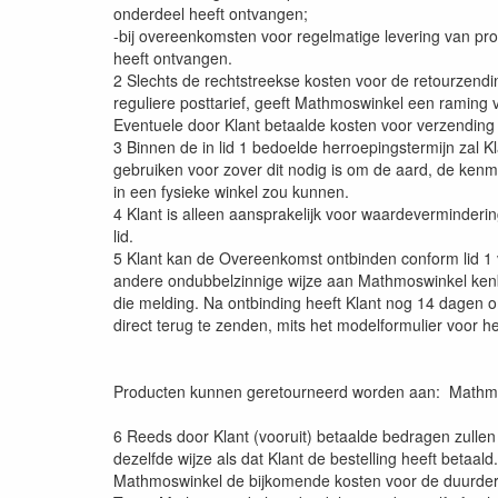
onderdeel heeft ontvangen;
-bij overeenkomsten voor regelmatige levering van p
heeft ontvangen.
2 Slechts de rechtstreekse kosten voor de retourzendin
reguliere posttarief, geeft Mathmoswinkel een raming 
Eventuele door Klant betaalde kosten voor verzending e
3 Binnen de in lid 1 bedoelde herroepingstermijn zal 
gebruiken voor zover dit nodig is om de aard, de kenm
in een fysieke winkel zou kunnen.
4 Klant is alleen aansprakelijk voor waardeverminderi
lid.
5 Klant kan de Overeenkomst ontbinden conform lid 1 va
andere ondubbelzinnige wijze aan Mathmoswinkel kenba
die melding. Na ontbinding heeft Klant nog 14 dagen om
direct terug te zenden, mits het modelformulier voor h
Producten kunnen geretourneerd worden aan: Mathmo
6 Reeds door Klant (vooruit) betaalde bedragen zulle
dezelfde wijze als dat Klant de bestelling heeft beta
Mathmoswinkel de bijkomende kosten voor de duurdere