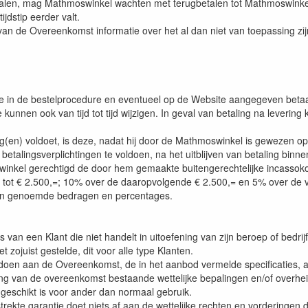
 halen, mag Mathmoswinkel wachten met terugbetalen tot Mathmoswinkel 
jdstip eerder valt.
en van de Overeenkomst informatie over het al dan niet van toepassing z
e in de bestelprocedure en eventueel op de Website aangegeven betaa
nnen ook van tijd tot tijd wijzigen. In geval van betaling na levering
hting(en) voldoet, is deze, nadat hij door de Mathmoswinkel is gewezen 
etalingsverplichtingen te voldoen, na het uitblijven van betaling bin
swinkel gerechtigd de door hem gemaakte buitengerechtelijke incassok
ot € 2.500,=; 10% over de daaropvolgende € 2.500,= en 5% over de 
van genoemde bedragen en percentages.
 is van een Klant die niet handelt in uitoefening van zijn beroep of bed
zojuist gestelde, dit voor alle type Klanten.
doen aan de Overeenkomst, de in het aanbod vermelde specificaties, aa
g van de overeenkomst bestaande wettelijke bepalingen en/of overhei
 geschikt is voor ander dan normaal gebruik.
trekte garantie doet niets af aan de wettelijke rechten en vorderingen