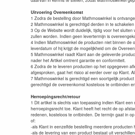
daarvan in kennis te stellen, zodat Mathmoswinkel g
Uitvoering Overeenkomst
1 Zodra de bestelling door Mathmoswinkel is ontvangen
2 Mathmoswinkel is gerechtigd derden in te schakelen b
3 Op de Website wordt duidelijk, tijdig voor het slui
zullen worden. Indien geen levertermijn is overeengek
4 Indien Mathmoswinkel de producten niet binnen de ov
leverdatum of hij krijgt de mogelijkheid om de Overee
5 Mathmoswinkel raadt Klant aan de geleverde producten
nader het Artikel omtrent garantie en conformiteit.
6 Zodra de te leveren producten op het opgegeven afleve
afgesproken, gaat het risico al eerder over op Klant. Al
7 Mathmoswinkel is gerechtigd een soortgelijk product v
gerechtigd de overeenkomst kosteloos te ontbinden en 
Herroepingsrecht/retour
1 Dit artikel is slechts van toepassing indien Klant een
herroepingsrecht toe. Klant heeft het recht de op a
redenen, kosteloos te ontbinden. De termijn gaat in o
of:
-als Klant in eenzelfde bestelling meerdere producten
-als de levering van een product bestaat uit verschil