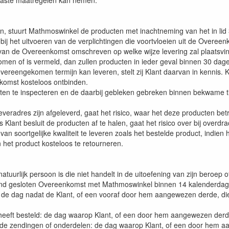
epaste maatregelen kan nemen.
, stuurt Mathmoswinkel de producten met inachtneming van het in lid 3 
ij het uitvoeren van de verplichtingen die voortvloeien uit de Overeen
ten van de Overeenkomst omschreven op welke wijze levering zal plaatsv
omen of is vermeld, dan zullen producten in ieder geval binnen 30 da
ereengekomen termijn kan leveren, stelt zij Klant daarvan in kennis. 
nkomst kosteloos ontbinden.
 te inspecteren en de daarbij gebleken gebreken binnen bekwame tijd, b
radres zijn afgeleverd, gaat het risico, waar het deze producten betref
s Klant besluit de producten af te halen, gaat het risico over bij overd
an soortgelijke kwaliteit te leveren zoals het bestelde product, indien h
het product kosteloos te retourneren.
 natuurlijk persoon is die niet handelt in de uitoefening van zijn beroep 
fstand gesloten Overeenkomst met Mathmoswinkel binnen 14 kalenderda
p de dag nadat de Klant, of een vooraf door hem aangewezen derde, die 
 heeft besteld: de dag waarop Klant, of een door hem aangewezen derde
lende zendingen of onderdelen: de dag waarop Klant, of een door hem a