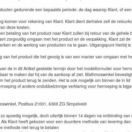
roducten gedurende een bepaalde periode: de dag waarop Klant, of ee
g komen voor rekening van Klant. Klant dient derhalve zelf de retourk
van deze kosten.
n betaling van het product naar Klant zullen bij retour van de gehele 
Klant zorgvuldig omgaan met het product en de verpakking. Klant zal de
erken en de werking van producten na te gaan. Uitgangspunt hierbij is
ng van het product die het gevolg is van een manier van omgaan met he
n de in dit Artikel gestelde termijn door het modelformulier voor her
ar te maken dat hij van de aankoop af ziet. Mathmoswinkel bevestigt 
 het product terug te zenden. Het is ook mogelijk om binnen de in lid 1
erroeping of andere ondubbelzinnige verklaring voor herroeping is bijge
swinkel, Postbus 21001, 6369 ZG Simpelveld
n zo spoedig mogelijk, doch uiterlijk binnen 14 dagen na ontbinding v
ald. Als Klant heeft gekozen voor een duurdere methode van levering da
 methode niet terug te betalen