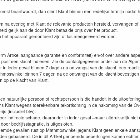
omst beantwoordt, dan dient Klant binnen een redelijke termijn nadat 
n na overleg met Klant de relevante producten hersteld, vervangen of
id gelijk aan de door Klant betaalde prijs over het product.
n het apparaat gemonteerd zijn of los meegeleverd worden.
form Artikel aangaande garantie en conformiteit) en/of over andere as
per post een klacht indienen. Zie de contactgegevens onder aan de Al
in ieder geval binnen 7 dagen na ontvangst van de klacht, een reactie o
Mathmoswinkel binnen 7 dagen na de ontvangst van de klacht bevestigen
en op de klacht van Klant.
 een natuurlijke persoon of rechtspersoon is die handelt in de uitoefening
ens Klant wegens toerekenbare tekortkoming in de nakoming van de Ov
s (inclusief btw).
or indirecte schade, daaronder in ieder geval –maar uitdrukkelijk niet
or bedrijfsstagnatie, is uitgesloten.
genoemde gevallen rust op Mathmoswinkel jegens Klant geen enkele aan
en gebaseerd. De in dit Artikel genoemde beperkingen komen echter te