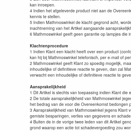
kan inroepen.
4 Indien het afgeleverde product niet aan de Overeenk
kennis te stellen.
5 Indien Mathmoswinkel de klacht gegrond acht, worde
inachtneming van het Artikel aangaande aansprakelijkhe
6 Mathmoswinkel geeft geen garantie op lampjes die i
Klachtenprocedure
1 Indien Klant een klacht heeft over een product (con
kan hij bij Mathmoswinkel telefonisch, per e-mail of 
2 Mathmoswinkel geeft Klant zo spoedig mogelijk, maar 
inhoudelijke of definitieve reactie te geven, dan zal 
verwacht een inhoudelijke of definitieve reactie te gev
Aansprakelijkheid
1 Dit Artikel is slechts van toepassing indien Klant die
2 De totale aansprakelijkheid van Mathmoswinkel jeg
het bedrag van de voor die Overeenkomst bedongen prij
3 Aansprakelijkheid van Mathmoswinkel jegens Klant vo
gemiste besparingen, verlies van gegevens en schade do
4 Buiten de in de vorige twee leden van dit Artikel 
grond waarop een actie tot schadevergoeding zou word