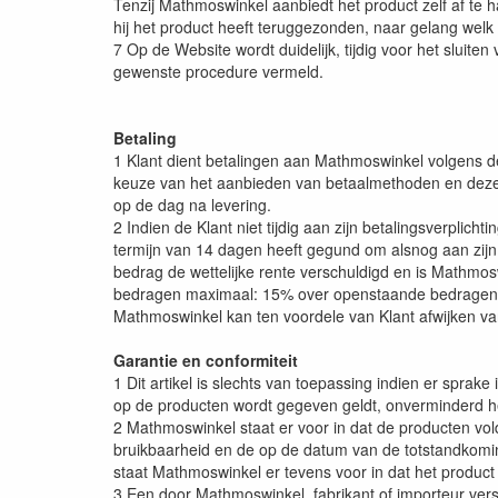
Tenzij Mathmoswinkel aanbiedt het product zelf af te
hij het product heeft teruggezonden, naar gelang welk ti
7 Op de Website wordt duidelijk, tijdig voor het sluit
gewenste procedure vermeld.
Betaling
1 Klant dient betalingen aan Mathmoswinkel volgens d
keuze van het aanbieden van betaalmethoden en deze ku
op de dag na levering.
2 Indien de Klant niet tijdig aan zijn betalingsverplic
termijn van 14 dagen heeft gegund om alsnog aan zijn b
bedrag de wettelijke rente verschuldigd en is Mathmo
bedragen maximaal: 15% over openstaande bedragen t
Mathmoswinkel kan ten voordele van Klant afwijken 
Garantie en conformiteit
1 Dit artikel is slechts van toepassing indien er sprake
op de producten wordt gegeven geldt, onverminderd het 
2 Mathmoswinkel staat er voor in dat de producten vol
bruikbaarheid en de op de datum van de totstandkomin
staat Mathmoswinkel er tevens voor in dat het product
3 Een door Mathmoswinkel, fabrikant of importeur vers