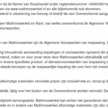
even bij de Kamer van Koophandel onder registratienummer 14060358 
gen via www.mathmoswinkel.nl en alle bijbehorende sub domeinen.
andelend in uitoefening van beroep of bedrijf die een Overeenkomst aan
ssen Mathmoswinkel en Klant, van welke overeenkomst de Algemene Vo
Voorwaarden.
van Mathmoswinkel zijn de Algemene Voorwaarden van toepassing, tenzij
deling inhoudende aanvaarding bepalingen of voorwaarden opneemt die 
end, indien en voor zover deze door Mathmoswinkel uitdrukkelijk schri
 tevens specifieke product- of dienstenvoorwaarden van toepassing zi
n steeds beroepen op de toepasselijke bepaling die voor hem het meest 
fkomstige materialen vermelde prijzen zijn inclusief btw en, tenzij o
delijk, tijdig voor het sluiten van de Overeenkomst worden vermeld. Da
igheid samengesteld. Mathmoswinkel kan echter niet garanderen dat alle
 Website en in andere van Mathmoswinkel afkomstige materialen zijn d