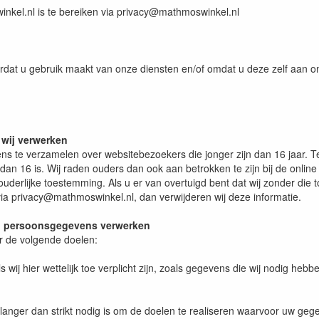
kel.nl is te bereiken via privacy@mathmoswinkel.nl
t u gebruik maakt van onze diensten en/of omdat u deze zelf aan ons 
 wij verwerken
vens te verzamelen over websitebezoekers die jonger zijn dan 16 jaar
an 16 is. Wij raden ouders dan ook aan betrokken te zijn bij de online
derlijke toestemming. Als u er van overtuigd bent dat wij zonder di
ia privacy@mathmoswinkel.nl, dan verwijderen wij deze informatie.
ij persoonsgegevens verwerken
 de volgende doelen:
ij hier wettelijk toe verplicht zijn, zoals gegevens die wij nodig hebb
anger dan strikt nodig is om de doelen te realiseren waarvoor uw ge