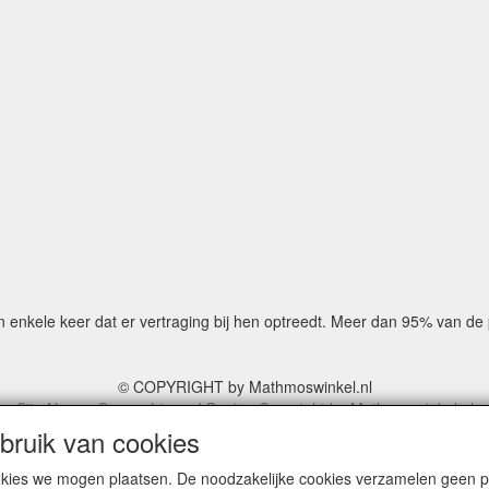
n enkele keer dat er vertraging bij hen optreedt. Meer dan 95% van d
© COPYRIGHT by Mathmoswinkel.nl
Site Name, Ownership and Design Copyright by Mathmoswinkel.nl
ted, or displayed on another website, or otherwise copied or reproduced
ruik van cookies
more information on this site please contact: webmaster@mathmoswink
KvK No. 14060358
cookies we mogen plaatsen. De noodzakelijke cookies verzamelen geen