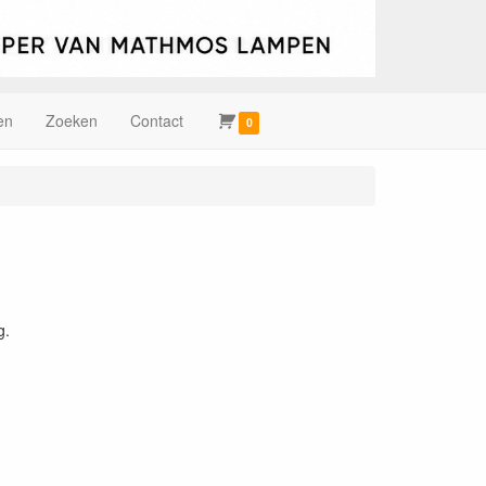
en
Zoeken
Contact
0
g.