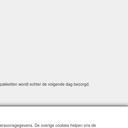
e pakketten wordt echter de volgende dag bezorgd.
 without our explicit written permission.
el.nl
 persoonsgegevens. De overige cookies helpen ons de