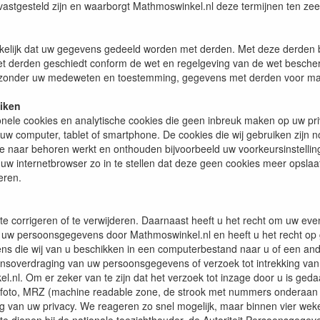
vastgesteld zijn en waarborgt Mathmoswinkel.nl deze termijnen ten zee
akelijk dat uw gegevens gedeeld worden met derden. Met deze derden 
t derden geschiedt conform de wet en regelgeving van de wet besch
 zonder uw medeweten en toestemming, gegevens met derden voor ma
uiken
nele cookies en analytische cookies die geen inbreuk maken op uw priva
w computer, tablet of smartphone. De cookies die wij gebruiken zijn n
e naar behoren werkt en onthouden bijvoorbeeld uw voorkeursinstelli
uw internetbrowser zo in te stellen dat deze geen cookies meer opslaat.
eren.
te corrigeren of te verwijderen. Daarnaast heeft u het recht om uw e
 uw persoonsgegevens door Mathmoswinkel.nl en heeft u het recht op 
 die wij van u beschikken in een computerbestand naar u of een ande
evensoverdraging van uw persoonsgegevens of verzoek tot intrekking v
. Om er zeker van te zijn dat het verzoek tot inzage door u is gedaan
asfoto, MRZ (machine readable zone, de strook met nummers onderaan
 van uw privacy. We reageren zo snel mogelijk, maar binnen vier weke