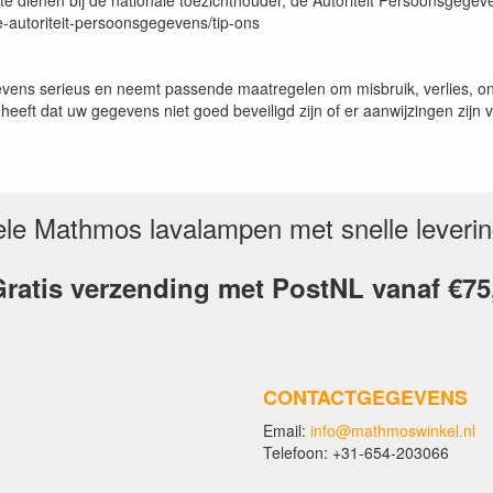
 te dienen bij de nationale toezichthouder, de Autoriteit Persoonsgegev
e-autoriteit-persoonsgegevens/tip-ons
vens serieus en neemt passende maatregelen om misbruik, verlies,
 heeft dat uw gegevens niet goed beveiligd zijn of er aanwijzingen zij
inele Mathmos lavalampen met snelle leveri
ratis verzending met PostNL vanaf €75
CONTACTGEGEVENS
Email:
info@mathmoswinkel.nl
Telefoon: +31-654-203066