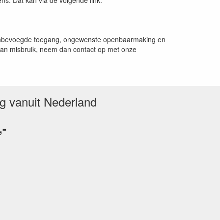
ens. Dat kan via de volgende link:
 onbevoegde toegang, ongewenste openbaarmaking en
n van misbruik, neem dan contact op met onze
ng vanuit Nederland
,-