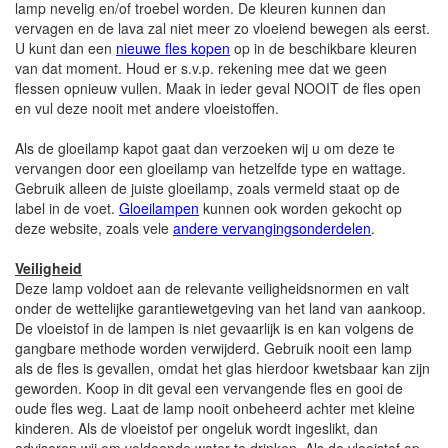
lamp nevelig en/of troebel worden. De kleuren kunnen dan
vervagen en de lava zal niet meer zo vloeiend bewegen als eerst.
U kunt dan een
nieuwe fles kopen
op in de beschikbare kleuren
van dat moment. Houd er s.v.p. rekening mee dat we geen
flessen opnieuw vullen. Maak in ieder geval NOOIT de fles open
en vul deze nooit met andere vloeistoffen.
Als de gloeilamp kapot gaat dan verzoeken wij u om deze te
vervangen door een gloeilamp van hetzelfde type en wattage.
Gebruik alleen de juiste gloeilamp, zoals vermeld staat op de
label in de voet.
Gloeilampen
kunnen ook worden gekocht op
deze website, zoals vele
andere vervangingsonderdelen
.
Veiligheid
Deze lamp voldoet aan de relevante veiligheidsnormen en valt
onder de wettelijke garantiewetgeving van het land van aankoop.
De vloeistof in de lampen is niet gevaarlijk is en kan volgens de
gangbare methode worden verwijderd. Gebruik nooit een lamp
als de fles is gevallen, omdat het glas hierdoor kwetsbaar kan zijn
geworden. Koop in dit geval een vervangende fles en gooi de
oude fles weg. Laat de lamp nooit onbeheerd achter met kleine
kinderen. Als de vloeistof per ongeluk wordt ingeslikt, dan
adviseren wij om voldoende water te drinken. Als de vloeistof op