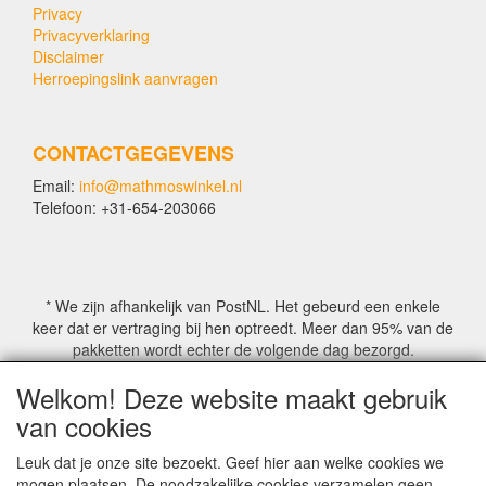
Privacy
Privacyverklaring
Disclaimer
Herroepingslink aanvragen
CONTACTGEGEVENS
Email:
info@mathmoswinkel.nl
Telefoon: +31-654-203066
* We zijn afhankelijk van PostNL. Het gebeurd een enkele
keer dat er vertraging bij hen optreedt. Meer dan 95% van de
pakketten wordt echter de volgende dag bezorgd.
Welkom! Deze website maakt gebruik
© COPYRIGHT by Mathmoswinkel.nl
van cookies
Site Name, Ownership and Design Copyright by
Mathmoswinkel.nl
Leuk dat je onze site bezoekt. Geef hier aan welke cookies we
Copyrighted property may not be distributed, or displayed on
mogen plaatsen. De noodzakelijke cookies verzamelen geen