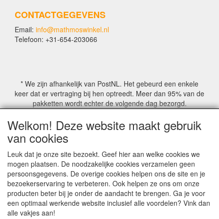
CONTACTGEGEVENS
Email:
info@mathmoswinkel.nl
Telefoon: +31-654-203066
* We zijn afhankelijk van PostNL. Het gebeurd een enkele
keer dat er vertraging bij hen optreedt. Meer dan 95% van de
pakketten wordt echter de volgende dag bezorgd.
Welkom! Deze website maakt gebruik
© COPYRIGHT by Mathmoswinkel.nl
van cookies
Site Name, Ownership and Design Copyright by
Mathmoswinkel.nl
Leuk dat je onze site bezoekt. Geef hier aan welke cookies we
Copyrighted property may not be distributed, or displayed on
mogen plaatsen. De noodzakelijke cookies verzamelen geen
another website, or otherwise copied or reproduced without
persoonsgegevens. De overige cookies helpen ons de site en je
our explicit written permission.
bezoekerservaring te verbeteren. Ook helpen ze ons om onze
For more information on this site please contact:
producten beter bij je onder de aandacht te brengen. Ga je voor
webmaster@mathmoswinkel.nl
een optimaal werkende website inclusief alle voordelen? Vink dan
KvK No. 14060358
alle vakjes aan!