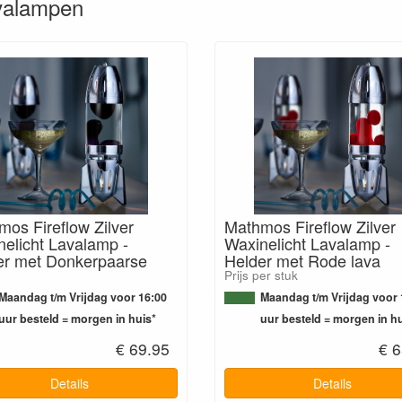
avalampen
os Fireflow Zilver
Mathmos Fireflow Zilver
elicht Lavalamp -
Waxinelicht Lavalamp -
er met Donkerpaarse
Helder met Rode lava
Prijs per stuk
Maandag t/m Vrijdag voor 16:00
Maandag t/m Vrijdag voor 
uur besteld = morgen in huis*
uur besteld = morgen in hu
€ 69.95
€ 6
Details
Details