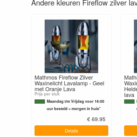
Andere kleuren Fireflow zilver l
Mathmos Fireflow Zilver
Mathm
Waxinelicht Lavalamp - Geel
Waxin
met Oranje Lava
Held
lava
Prijs per stuk
Maandag t/m Vrijdag voor 16:00
uur besteld = morgen in huis*
€ 69.95
Details