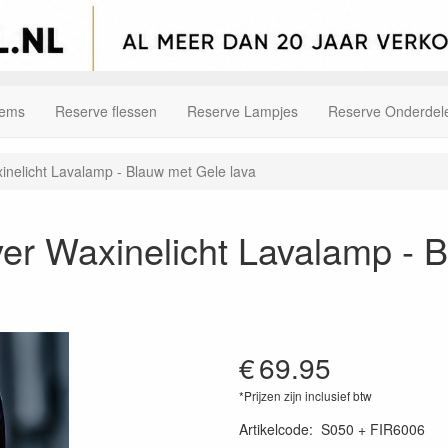
tems
Reserve flessen
Reserve Lampjes
Reserve Onderdel
inelicht Lavalamp - Blauw met Gele lava
ver Waxinelicht Lavalamp - 
€
69.95
*Prijzen zijn inclusief btw
Artikelcode
:
S050 + FIR6006