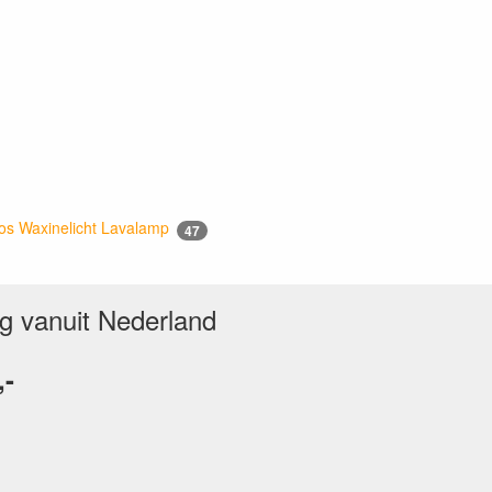
s Waxinelicht Lavalamp
47
ng vanuit Nederland
,-