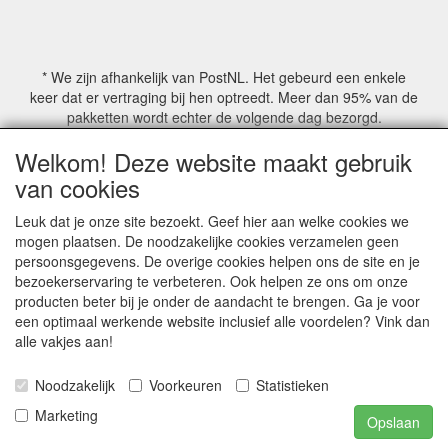
* We zijn afhankelijk van PostNL. Het gebeurd een enkele
keer dat er vertraging bij hen optreedt. Meer dan 95% van de
pakketten wordt echter de volgende dag bezorgd.
Welkom! Deze website maakt gebruik
© COPYRIGHT by Mathmoswinkel.nl
van cookies
Site Name, Ownership and Design Copyright by
Mathmoswinkel.nl
Leuk dat je onze site bezoekt. Geef hier aan welke cookies we
Copyrighted property may not be distributed, or displayed on
mogen plaatsen. De noodzakelijke cookies verzamelen geen
another website, or otherwise copied or reproduced without
persoonsgegevens. De overige cookies helpen ons de site en je
our explicit written permission.
bezoekerservaring te verbeteren. Ook helpen ze ons om onze
For more information on this site please contact:
producten beter bij je onder de aandacht te brengen. Ga je voor
webmaster@mathmoswinkel.nl
een optimaal werkende website inclusief alle voordelen? Vink dan
KvK No. 14060358
alle vakjes aan!
©2005-2026 [Mathmoswinkel]
Noodzakelijk
Voorkeuren
Statistieken
Al onze prijzen zijn inclusief 21% BTW
Marketing
Opslaan