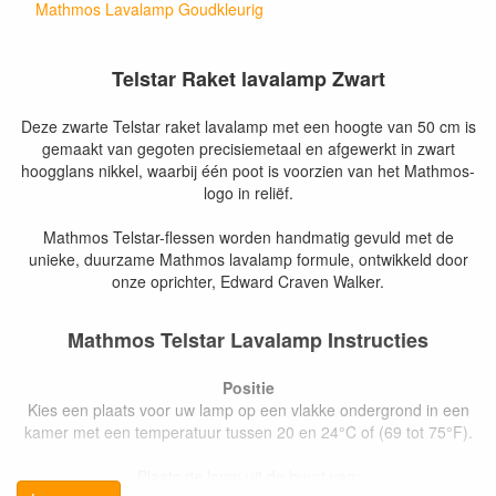
Mathmos Lavalamp Goudkleurig
Telstar Raket lavalamp Zwart
Deze zwarte Telstar raket lavalamp met een hoogte van 50 cm is
gemaakt van gegoten precisiemetaal en afgewerkt in zwart
hoogglans nikkel, waarbij één poot is voorzien van het Mathmos-
logo in reliëf.
Mathmos Telstar-flessen worden handmatig gevuld met de
unieke, duurzame Mathmos lavalamp formule, ontwikkeld door
onze oprichter, Edward Craven Walker.
Mathmos Telstar Lavalamp Instructies
Positie
Kies een plaats voor uw lamp op een vlakke ondergrond in een
kamer met een temperatuur tussen 20 en 24°C of (69 tot 75°F).
Plaats de lamp uit de buurt van: