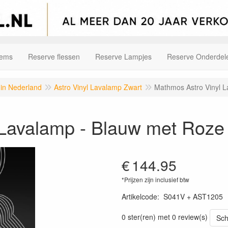
tems
Reserve flessen
Reserve Lampjes
Reserve Onderdel
 in Nederland
Astro Vinyl Lavalamp Zwart
Mathmos Astro Vinyl L
Lavalamp - Blauw met Roze 
€
144.95
*Prijzen zijn inclusief btw
Artikelcode
:
S041V + AST1205
0 ster(ren) met 0 review(s)
Sch