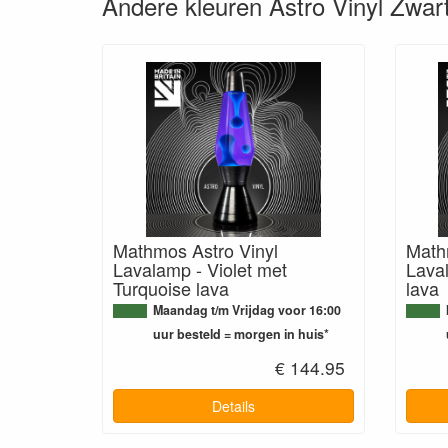
Andere kleuren Astro Vinyl Zwa
Mathmos Astro Vinyl
Math
Lavalamp - Violet met
Lava
Turquoise lava
lava
Maandag t/m Vrijdag voor 16:00
uur besteld = morgen in huis*
€ 144.95
Details