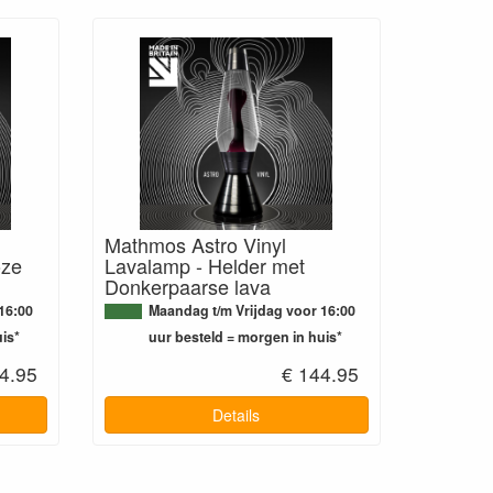
Mathmos Astro Vinyl
oze
Lavalamp - Helder met
Donkerpaarse lava
16:00
Maandag t/m Vrijdag voor 16:00
is*
uur besteld = morgen in huis*
4.95
€ 144.95
Details