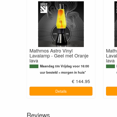
Mathmos Astro Vinyl
Math
Lavalamp - Geel met Oranje
Lava
lava
lava
Maandag t/m Vrijdag voor 16:00
uur besteld = morgen in huis*
€ 144.95
Details
Reviews