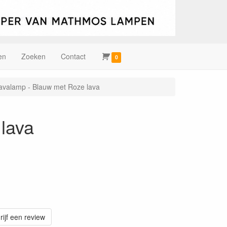
en
Zoeken
Contact
0
avalamp - Blauw met Roze lava
lava
rijf een review