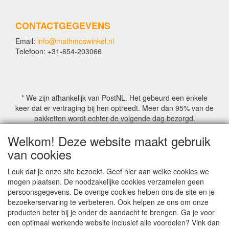
CONTACTGEGEVENS
Email:
info@mathmoswinkel.nl
Telefoon: +31-654-203066
* We zijn afhankelijk van PostNL. Het gebeurd een enkele
keer dat er vertraging bij hen optreedt. Meer dan 95% van de
pakketten wordt echter de volgende dag bezorgd.
Welkom! Deze website maakt gebruik
© COPYRIGHT by Mathmoswinkel.nl
van cookies
Site Name, Ownership and Design Copyright by
Mathmoswinkel.nl
Leuk dat je onze site bezoekt. Geef hier aan welke cookies we
Copyrighted property may not be distributed, or displayed on
mogen plaatsen. De noodzakelijke cookies verzamelen geen
another website, or otherwise copied or reproduced without
persoonsgegevens. De overige cookies helpen ons de site en je
our explicit written permission.
bezoekerservaring te verbeteren. Ook helpen ze ons om onze
For more information on this site please contact:
producten beter bij je onder de aandacht te brengen. Ga je voor
webmaster@mathmoswinkel.nl
een optimaal werkende website inclusief alle voordelen? Vink dan