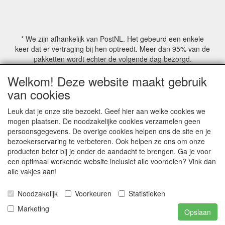
* We zijn afhankelijk van PostNL. Het gebeurd een enkele
keer dat er vertraging bij hen optreedt. Meer dan 95% van de
pakketten wordt echter de volgende dag bezorgd.
Welkom! Deze website maakt gebruik
© COPYRIGHT by Mathmoswinkel.nl
van cookies
Site Name, Ownership and Design Copyright by
Mathmoswinkel.nl
Leuk dat je onze site bezoekt. Geef hier aan welke cookies we
Copyrighted property may not be distributed, or displayed on
mogen plaatsen. De noodzakelijke cookies verzamelen geen
another website, or otherwise copied or reproduced without
persoonsgegevens. De overige cookies helpen ons de site en je
our explicit written permission.
bezoekerservaring te verbeteren. Ook helpen ze ons om onze
For more information on this site please contact:
producten beter bij je onder de aandacht te brengen. Ga je voor
webmaster@mathmoswinkel.nl
een optimaal werkende website inclusief alle voordelen? Vink dan
KvK No. 14060358
alle vakjes aan!
©2005-2026 [Mathmoswinkel]
Noodzakelijk
Voorkeuren
Statistieken
Al onze prijzen zijn inclusief 21% BTW
Marketing
Opslaan