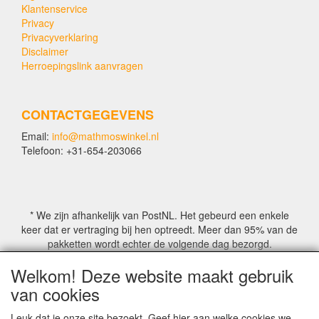
Klantenservice
Privacy
Privacyverklaring
Disclaimer
Herroepingslink aanvragen
CONTACTGEGEVENS
Email:
info@mathmoswinkel.nl
Telefoon: +31-654-203066
* We zijn afhankelijk van PostNL. Het gebeurd een enkele
keer dat er vertraging bij hen optreedt. Meer dan 95% van de
pakketten wordt echter de volgende dag bezorgd.
Welkom! Deze website maakt gebruik
© COPYRIGHT by Mathmoswinkel.nl
van cookies
Site Name, Ownership and Design Copyright by
Mathmoswinkel.nl
Leuk dat je onze site bezoekt. Geef hier aan welke cookies we