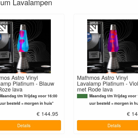
tinum Lavalampen
mos Astro Vinyl
Mathmos Astro Vinyl
lamp Platinum - Blauw
Lavalamp Platinum - Viol
Roze lava
met Rode lava
Maandag t/m Vrijdag voor 16:00
Maandag t/m Vrijdag voor 
uur besteld = morgen in huis*
uur besteld = morgen in hu
€ 144.95
€ 14
Details
Details