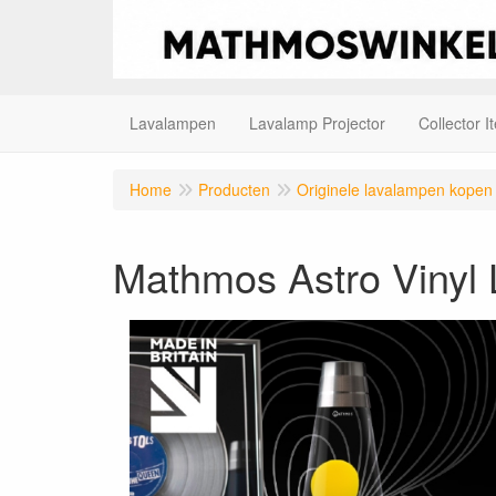
Lavalampen
Lavalamp Projector
Collector I
Home
Producten
Originele lavalampen kopen
Mathmos Astro Vinyl 