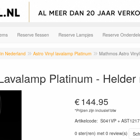
tems
Reserve flessen
Reserve Lampjes
Reserve Onderdel
 in Nederland
Astro Vinyl lavalamp Platinum
Mathmos Astro Vinyl
Lavalamp Platinum - Helder 
€
144.95
*Prijzen zijn inclusief btw
Artikelcode
:
S041VP + AST1217
0 ster(ren) met 0 review(s)
Sch