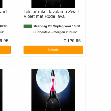
art -
Telstar raket lavalamp Zwart -
Violet met Rode lava
16:00
Maandag t/m Vrijdag voor 16:00
is*
uur besteld = morgen in huis*
9.95
€ 129.95
Details