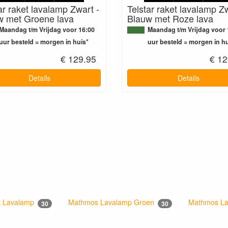
ar raket lavalamp Zwart -
Telstar raket lavalamp Zw
w met Groene lava
Blauw met Roze lava
Maandag t/m Vrijdag voor 16:00
Maandag t/m Vrijdag voor 
uur besteld = morgen in huis*
uur besteld = morgen in hu
€ 129.95
€ 12
Details
Details
t Lavalamp
Mathmos Lavalamp Groen
Mathmos La
30
30