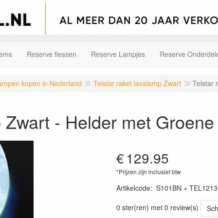
tems
Reserve flessen
Reserve Lampjes
Reserve Onderdel
alampen kopen in Nederland
Telstar raket lavalamp Zwart
Telstar
p Zwart - Helder met Groene
€
129.95
*Prijzen zijn inclusief btw
Artikelcode
:
S101BN + TEL1213
0 ster(ren) met 0 review(s)
Sch