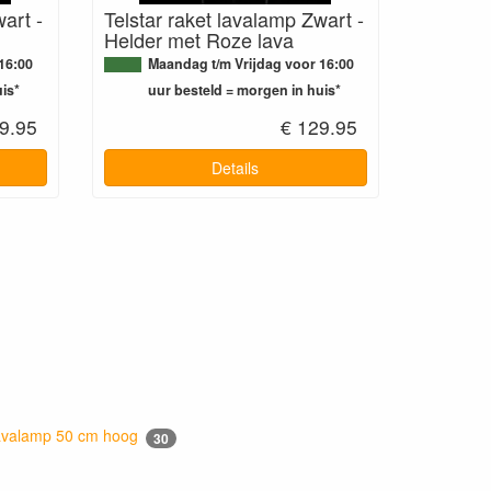
art -
Telstar raket lavalamp Zwart -
Helder met Roze lava
16:00
Maandag t/m Vrijdag voor 16:00
is*
uur besteld = morgen in huis*
9.95
€ 129.95
Details
valamp 50 cm hoog
30