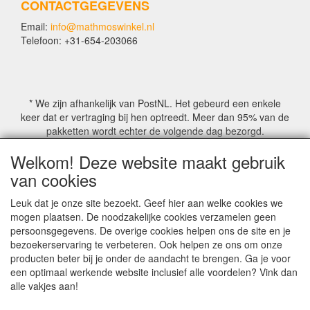
CONTACTGEGEVENS
Email:
info@mathmoswinkel.nl
Telefoon: +31-654-203066
* We zijn afhankelijk van PostNL. Het gebeurd een enkele
keer dat er vertraging bij hen optreedt. Meer dan 95% van de
pakketten wordt echter de volgende dag bezorgd.
Welkom! Deze website maakt gebruik
© COPYRIGHT by Mathmoswinkel.nl
van cookies
Site Name, Ownership and Design Copyright by
Mathmoswinkel.nl
Leuk dat je onze site bezoekt. Geef hier aan welke cookies we
Copyrighted property may not be distributed, or displayed on
mogen plaatsen. De noodzakelijke cookies verzamelen geen
another website, or otherwise copied or reproduced without
persoonsgegevens. De overige cookies helpen ons de site en je
our explicit written permission.
bezoekerservaring te verbeteren. Ook helpen ze ons om onze
For more information on this site please contact:
producten beter bij je onder de aandacht te brengen. Ga je voor
webmaster@mathmoswinkel.nl
een optimaal werkende website inclusief alle voordelen? Vink dan
KvK No. 14060358
alle vakjes aan!