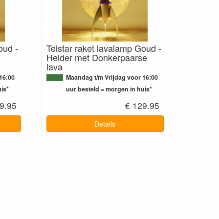
oud -
Telstar raket lavalamp Goud -
Helder met Donkerpaarse
lava
16:00
Maandag t/m Vrijdag voor 16:00
is*
uur besteld = morgen in huis*
9.95
€ 129.95
Details