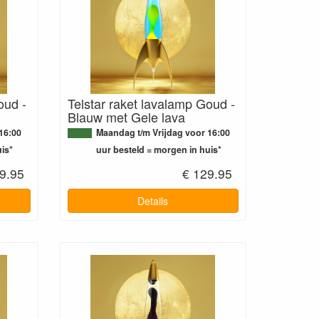
oud -
Telstar raket lavalamp Goud -
Blauw met Gele lava
16:00
Maandag t/m Vrijdag voor 16:00
is*
uur besteld = morgen in huis*
9.95
€ 129.95
Details