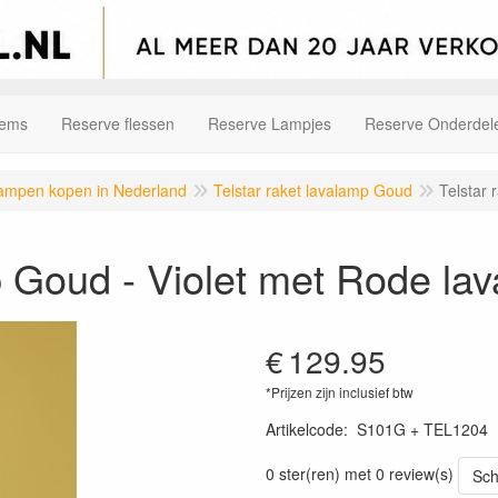
tems
Reserve flessen
Reserve Lampjes
Reserve Onderdel
alampen kopen in Nederland
Telstar raket lavalamp Goud
Telstar 
p Goud - Violet met Rode lav
€
129.95
*Prijzen zijn inclusief btw
Artikelcode
:
S101G + TEL1204
0 ster(ren) met 0 review(s)
Sch