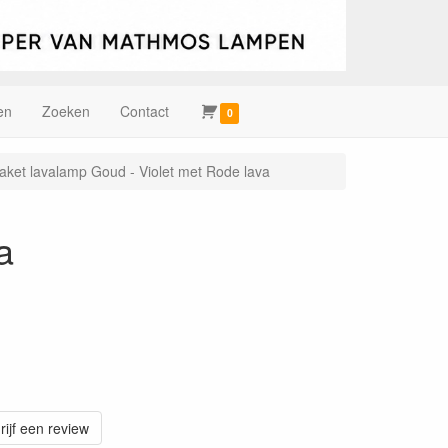
en
Zoeken
Contact
0
raket lavalamp Goud - Violet met Rode lava
a
rijf een review