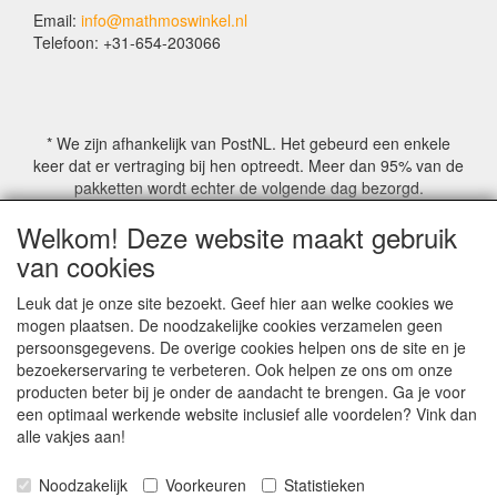
Email:
info@mathmoswinkel.nl
Telefoon: +31-654-203066
* We zijn afhankelijk van PostNL. Het gebeurd een enkele
keer dat er vertraging bij hen optreedt. Meer dan 95% van de
pakketten wordt echter de volgende dag bezorgd.
Welkom! Deze website maakt gebruik
© COPYRIGHT by Mathmoswinkel.nl
van cookies
Site Name, Ownership and Design Copyright by
Mathmoswinkel.nl
Leuk dat je onze site bezoekt. Geef hier aan welke cookies we
Copyrighted property may not be distributed, or displayed on
mogen plaatsen. De noodzakelijke cookies verzamelen geen
another website, or otherwise copied or reproduced without
persoonsgegevens. De overige cookies helpen ons de site en je
our explicit written permission.
bezoekerservaring te verbeteren. Ook helpen ze ons om onze
For more information on this site please contact:
producten beter bij je onder de aandacht te brengen. Ga je voor
webmaster@mathmoswinkel.nl
een optimaal werkende website inclusief alle voordelen? Vink dan
KvK No. 14060358
alle vakjes aan!
©2005-2026 [Mathmoswinkel]
Noodzakelijk
Voorkeuren
Statistieken