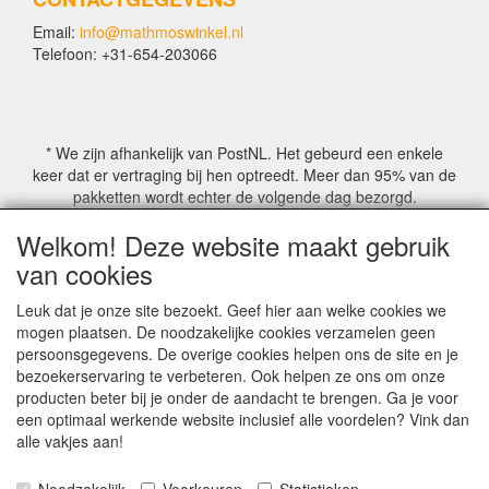
Email:
info@mathmoswinkel.nl
Telefoon: +31-654-203066
* We zijn afhankelijk van PostNL. Het gebeurd een enkele
keer dat er vertraging bij hen optreedt. Meer dan 95% van de
pakketten wordt echter de volgende dag bezorgd.
Welkom! Deze website maakt gebruik
© COPYRIGHT by Mathmoswinkel.nl
van cookies
Site Name, Ownership and Design Copyright by
Mathmoswinkel.nl
Leuk dat je onze site bezoekt. Geef hier aan welke cookies we
Copyrighted property may not be distributed, or displayed on
mogen plaatsen. De noodzakelijke cookies verzamelen geen
another website, or otherwise copied or reproduced without
persoonsgegevens. De overige cookies helpen ons de site en je
our explicit written permission.
bezoekerservaring te verbeteren. Ook helpen ze ons om onze
For more information on this site please contact:
producten beter bij je onder de aandacht te brengen. Ga je voor
webmaster@mathmoswinkel.nl
een optimaal werkende website inclusief alle voordelen? Vink dan
KvK No. 14060358
alle vakjes aan!
©2005-2026 [Mathmoswinkel]