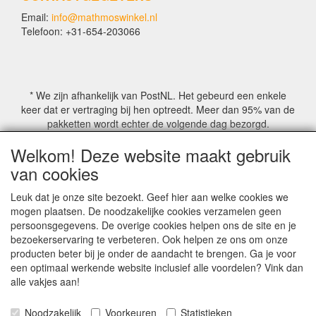
Email:
info@mathmoswinkel.nl
Telefoon: +31-654-203066
* We zijn afhankelijk van PostNL. Het gebeurd een enkele
keer dat er vertraging bij hen optreedt. Meer dan 95% van de
pakketten wordt echter de volgende dag bezorgd.
Welkom! Deze website maakt gebruik
© COPYRIGHT by Mathmoswinkel.nl
van cookies
Site Name, Ownership and Design Copyright by
Mathmoswinkel.nl
Leuk dat je onze site bezoekt. Geef hier aan welke cookies we
Copyrighted property may not be distributed, or displayed on
mogen plaatsen. De noodzakelijke cookies verzamelen geen
another website, or otherwise copied or reproduced without
persoonsgegevens. De overige cookies helpen ons de site en je
our explicit written permission.
bezoekerservaring te verbeteren. Ook helpen ze ons om onze
For more information on this site please contact:
producten beter bij je onder de aandacht te brengen. Ga je voor
webmaster@mathmoswinkel.nl
een optimaal werkende website inclusief alle voordelen? Vink dan
KvK No. 14060358
alle vakjes aan!
©2005-2026 [Mathmoswinkel]
Noodzakelijk
Voorkeuren
Statistieken