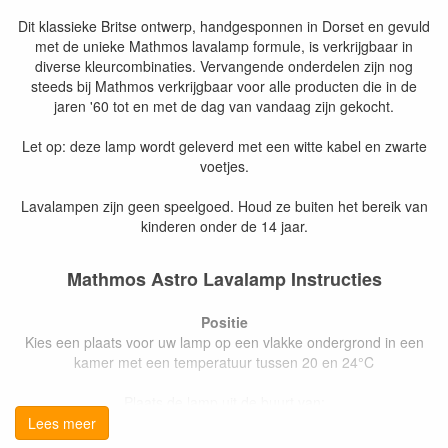
Dit klassieke Britse ontwerp, handgesponnen in Dorset en gevuld
met de unieke Mathmos lavalamp formule, is verkrijgbaar in
diverse kleurcombinaties. Vervangende onderdelen zijn nog
steeds bij Mathmos verkrijgbaar voor alle producten die in de
jaren '60 tot en met de dag van vandaag zijn gekocht.
Let op: deze lamp wordt geleverd met een witte kabel en zwarte
voetjes.
Lavalampen zijn geen speelgoed. Houd ze buiten het bereik van
kinderen onder de 14 jaar.
Mathmos Astro Lavalamp Instructies
Positie
Kies een plaats voor uw lamp op een vlakke ondergrond in een
kamer met een temperatuur tussen 20 en 24°C
Plaats de lamp uit de buurt van:
Lees meer
kinderen jonger dan 14 jaar om breuk te voorkomen