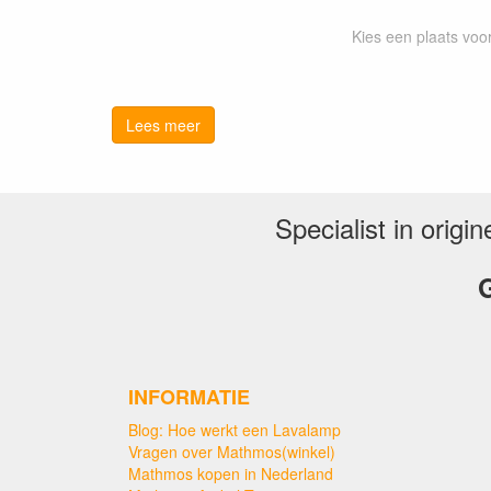
Kies een plaats vo
Lees meer
Specialist in orig
G
B
INFORMATIE
Blog: Hoe werkt een Lavalamp
Vragen over Mathmos(winkel)
Gebruik een t
Mathmos kopen in Nederland
Druk de twee pinnen van de lamp voo