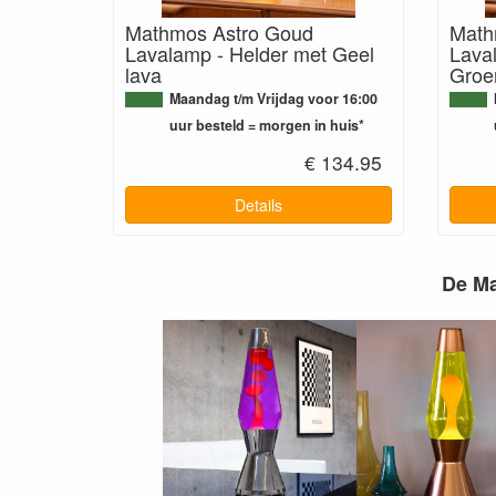
Mathmos Astro Goud
Math
Lavalamp - Helder met Geel
Lava
lava
Groe
Maandag t/m Vrijdag voor 16:00
uur besteld = morgen in huis*
€ 134.95
Details
De Ma