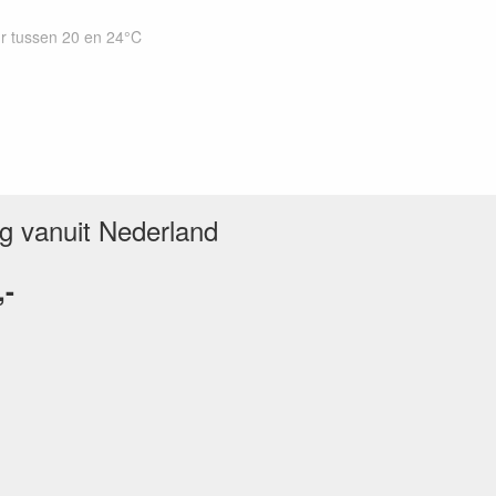
r tussen 20 en 24°C
ng vanuit Nederland
n
,-
r.
p beschadigen.
 klok mee tot hij stopt met draaien.