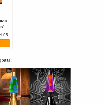
16:00
is*
4.95
gbaar: