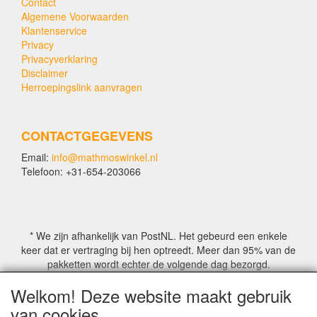
Contact
Algemene Voorwaarden
Klantenservice
Privacy
Privacyverklaring
Disclaimer
Herroepingslink aanvragen
CONTACTGEGEVENS
Email:
info@mathmoswinkel.nl
Telefoon: +31-654-203066
* We zijn afhankelijk van PostNL. Het gebeurd een enkele
keer dat er vertraging bij hen optreedt. Meer dan 95% van de
pakketten wordt echter de volgende dag bezorgd.
Welkom! Deze website maakt gebruik
© COPYRIGHT by Mathmoswinkel.nl
van cookies