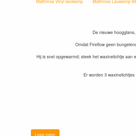
Mathmos Vinyl lavalamp
Mathmos Lavalamp 6
De nieuwe hoogglans, m
Omdat Fireflow geen bungelend sn
Hij is snel opgewarmd; steek het waxinelichtje aan 
Er worden 3 waxinelichtjes
Lees meer
Kies een positie voor uw la