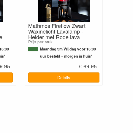
Mathmos Fireflow Zwart
Waxinelicht Lavalamp -
e
Helder met Rode lava
Prijs per stuk
16:00
Maandag t/m Vrijdag voor 16:00
is*
uur besteld = morgen in huis*
9.95
€ 69.95
Details