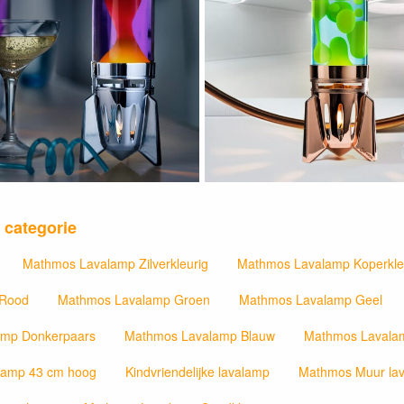
 categorie
Mathmos Lavalamp Zilverkleurig
Mathmos Lavalamp Koperkle
 Rood
Mathmos Lavalamp Groen
Mathmos Lavalamp Geel
amp Donkerpaars
Mathmos Lavalamp Blauw
Mathmos Lavala
lamp 43 cm hoog
Kindvriendelijke lavalamp
Mathmos Muur la