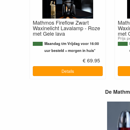
Mathmos Fireflow Zwart
Math
Waxinelicht Lavalamp - Roze
Waxin
met Gele lava
met O
Prijs p
Maandag t/m Vrijdag voor 16:00
uur besteld = morgen in huis*
€ 69.95
Details
De Mathmo