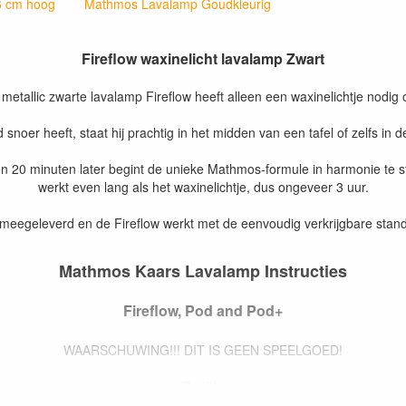
6 cm hoog
Mathmos Lavalamp Goudkleurig
Fireflow waxinelicht lavalamp Zwart
etallic zwarte lavalamp Fireflow heeft alleen een waxinelichtje nodi
oer heeft, staat hij prachtig in het midden van een tafel of zelfs in de
en 20 minuten later begint de unieke Mathmos-formule in harmonie te s
werkt even lang als het waxinelichtje, dus ongeveer 3 uur.
 meegeleverd en de Fireflow werkt met de eenvoudig verkrijgbare stan
Mathmos Kaars Lavalamp Instructies
Fireflow, Pod and Pod+
WAARSCHUWING!!! DIT IS GEEN SPEELGOED!
Positie
mp op een vlakke ondergrond in een kamer met een temperatuur tussen 