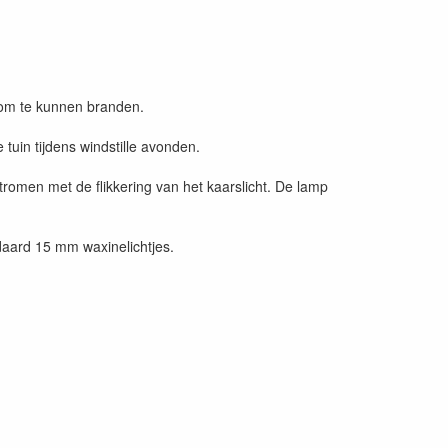
g om te kunnen branden.
 tuin tijdens windstille avonden.
tromen met de flikkering van het kaarslicht. De lamp
daard 15 mm waxinelichtjes.
20 en 24°C of (69 tot 75°F).