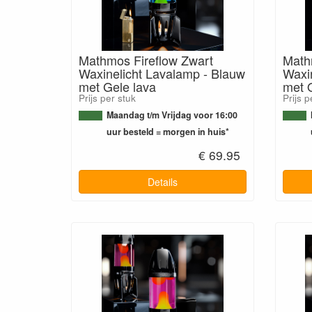
Mathmos Fireflow Zwart
Math
Waxinelicht Lavalamp - Blauw
Waxin
met Gele lava
met O
Prijs per stuk
Prijs p
Maandag t/m Vrijdag voor 16:00
uur besteld = morgen in huis*
€ 69.95
Details