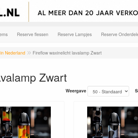
tems
Reserve flessen
Reserve Lampjes
Reserve Onderdel
 in Nederland
Fireflow waxinelicht lavalamp Zwart
lavalamp Zwart
Weergave
S