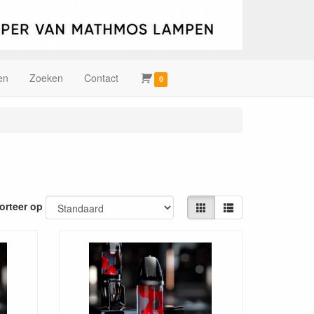
en
Zoeken
Contact
0
orteer op