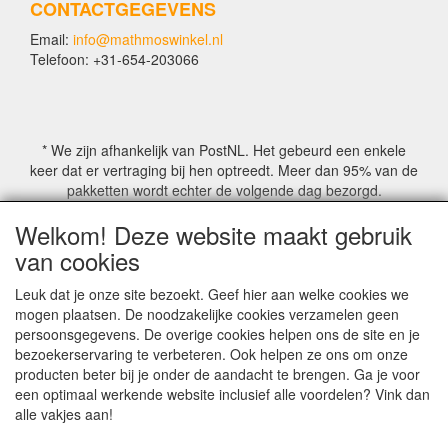
CONTACTGEGEVENS
staat. Hij kan zeer heet worden!
Laat het product na gebruik altijd een uur afkoelen voordat u het
Email:
info@mathmoswinkel.nl
Telefoon: +31-654-203066
product of het waxinelichtje aanraakt.
Verplaats of schud de fles nooit als deze aanstaat of gedurende
de afkoelperiode van een uur daarna, want dit kan onherstelbare
vertroebeling veroorzaken.
Laat de lamp nooit onbeheerd achter met kleine kinderen of
* We zijn afhankelijk van PostNL. Het gebeurd een enkele
dieren.
keer dat er vertraging bij hen optreedt. Meer dan 95% van de
De inhoud van de fles is niet gevaarlijk en kan op de normale
pakketten wordt echter de volgende dag bezorgd.
manier worden weggegooid.
Als de vloeistof op de huid terechtkomt of in contact komen met
Welkom! Deze website maakt gebruik
de ogen, spoel dit dan uit met koel water; mochten er hierbij
© COPYRIGHT by Mathmoswinkel.nl
van cookies
symptomen optreden, ga dan naar de dokter.
Site Name, Ownership and Design Copyright by
Mathmoswinkel.nl
Leuk dat je onze site bezoekt. Geef hier aan welke cookies we
Lees en volg altijd de instructies van de fabrikant die bij de
Copyrighted property may not be distributed, or displayed on
mogen plaatsen. De noodzakelijke cookies verzamelen geen
kaarsen worden geleverd.
another website, or otherwise copied or reproduced without
persoonsgegevens. De overige cookies helpen ons de site en je
our explicit written permission.
bezoekerservaring te verbeteren. Ook helpen ze ons om onze
Laat een brandende kaars nooit onbeheerd achter.
For more information on this site please contact:
producten beter bij je onder de aandacht te brengen. Ga je voor
Brand de kaars buiten het bereik van kinderen en huisdieren.
webmaster@mathmoswinkel.nl
een optimaal werkende website inclusief alle voordelen? Vink dan
Knip de lont tot ongeveer 1 cm af voordat u hem aansteekt.
KvK No. 14060358
alle vakjes aan!
Brand geen kaarsen op of in de buurt van iets dat vlam kan
vatten.