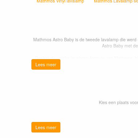
Mathmos Vinyl lavalamp
Mathmos Lavalamp 6
Mathmos Astro Baby is de tweede lavalamp die werd 
Astro Baby met de 
Dankzij de unieke lavalamp-formule van Mathmos, bli
hogere
Astro lav
Lees meer
Bij Mathmos zijn
reserveonderdelen
,
reserveflessen
Dit iconische Britse product wordt nog steeds 'Made i
Kies een plaats vo
Bestel vanda
Lavalampe
Lees meer
Ma