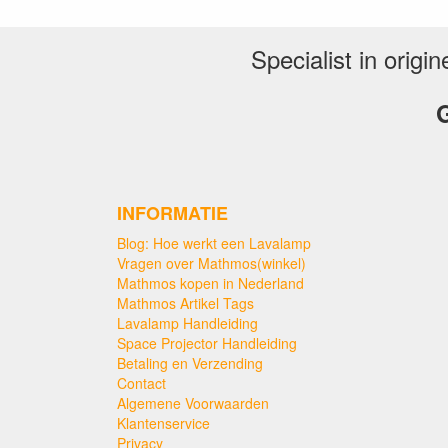
Ben je op zoek naar een unieke en betoverende lich
sfeerver
Specialist in orig
G
De Astro Baby Lavalamp biedt een prachtige combina
Moderne Designklassieker: Deze lamp is meer dan 
B
INFORMATIE
Kwaliteit van Mathmos: Mathmos staat bekend om zijn 
Blog: Hoe werkt een Lavalamp
Vragen over Mathmos(winkel)
Gebruik een t
Mathmos kopen in Nederland
Druk de twee pinnen van de lamp voo
Mathmos Artikel Tags
Lavalamp Handleiding
Bij MathmosWinkel Nederland maken we het gemak
Space Projector Handleiding
Amsterdam, Rotterdam, Utrecht
Betaling en Verzending
Contact
Algemene Voorwaarden
Klantenservice
Of je nu een vredige sfeer wilt creëren voor ont
Privacy
L
Mathmos Astro Baby Lavalamp bie