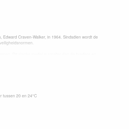
, Edward Craven-Walker, in 1964. Sindsdien wordt de
 veiligheidsnormen.
ampen. Dit slanke model is smaller dan de bredere en
 hoogste kwaliteit.
de jaren 60 en de huidige lavalampen die te koop zijn.
aard in kwaliteit en design - alleen te verkrijgen bij
r tussen 20 en 24°C
enis in huis!
e 14 jaar.
ijl