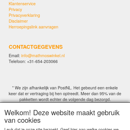
Klantenservice
Privacy
Privacyverklaring
Disclaimer
Herroepingslink aanvragen
CONTACTGEGEVENS
Email:
info@mathmoswinkel.nl
Telefoon: +31-654-203066
* We zijn afhankelijk van PostNL. Het gebeurd een enkele
keer dat er vertraging bij hen optreedt. Meer dan 95% van de
pakketten wordt echter de volgende dag bezorgd.
Welkom! Deze website maakt gebruik
© COPYRIGHT by Mathmoswinkel.nl
van cookies
Site Name, Ownership and Design Copyright by
Mathmoswinkel.nl
Leuk dat je onze site bezoekt. Geef hier aan welke cookies we