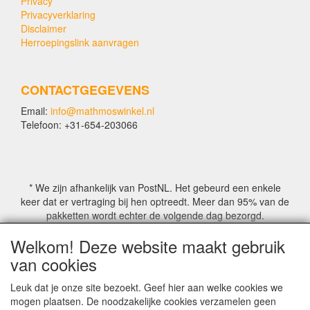
Privacy
Privacyverklaring
Disclaimer
Herroepingslink aanvragen
CONTACTGEGEVENS
Email:
info@mathmoswinkel.nl
Telefoon: +31-654-203066
* We zijn afhankelijk van PostNL. Het gebeurd een enkele
keer dat er vertraging bij hen optreedt. Meer dan 95% van de
pakketten wordt echter de volgende dag bezorgd.
Welkom! Deze website maakt gebruik
© COPYRIGHT by Mathmoswinkel.nl
van cookies
Site Name, Ownership and Design Copyright by
Mathmoswinkel.nl
Leuk dat je onze site bezoekt. Geef hier aan welke cookies we
Copyrighted property may not be distributed, or displayed on
mogen plaatsen. De noodzakelijke cookies verzamelen geen