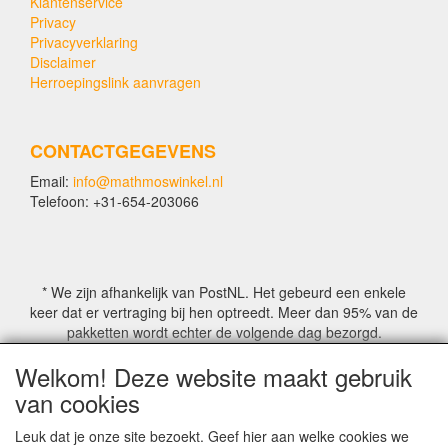
Klantenservice
Privacy
Privacyverklaring
Disclaimer
Herroepingslink aanvragen
CONTACTGEGEVENS
Email:
info@mathmoswinkel.nl
Telefoon: +31-654-203066
* We zijn afhankelijk van PostNL. Het gebeurd een enkele
keer dat er vertraging bij hen optreedt. Meer dan 95% van de
pakketten wordt echter de volgende dag bezorgd.
Welkom! Deze website maakt gebruik
© COPYRIGHT by Mathmoswinkel.nl
van cookies
Site Name, Ownership and Design Copyright by
Mathmoswinkel.nl
Leuk dat je onze site bezoekt. Geef hier aan welke cookies we