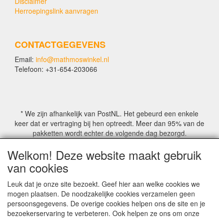
Disclaimer
Herroepingslink aanvragen
CONTACTGEGEVENS
Email:
info@mathmoswinkel.nl
Telefoon: +31-654-203066
* We zijn afhankelijk van PostNL. Het gebeurd een enkele
keer dat er vertraging bij hen optreedt. Meer dan 95% van de
pakketten wordt echter de volgende dag bezorgd.
Welkom! Deze website maakt gebruik
© COPYRIGHT by Mathmoswinkel.nl
van cookies
Site Name, Ownership and Design Copyright by
Mathmoswinkel.nl
Leuk dat je onze site bezoekt. Geef hier aan welke cookies we
Copyrighted property may not be distributed, or displayed on
mogen plaatsen. De noodzakelijke cookies verzamelen geen
another website, or otherwise copied or reproduced without
persoonsgegevens. De overige cookies helpen ons de site en je
our explicit written permission.
bezoekerservaring te verbeteren. Ook helpen ze ons om onze