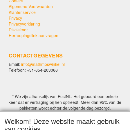
Contact
Algemene Voorwaarden
Klantenservice
Privacy
Privacyverklaring
Disclaimer
Herroepingslink aanvragen
CONTACTGEGEVENS
Email:
info@mathmoswinkel.nl
Telefoon: +31-654-203066
* We zijn afhankelijk van PostNL. Het gebeurd een enkele
keer dat er vertraging bij hen optreedt. Meer dan 95% van de
pakketten wordt echter de volgende dag bezorgd.
Welkom! Deze website maakt gebruik
© COPYRIGHT by Mathmoswinkel.nl
van cookies