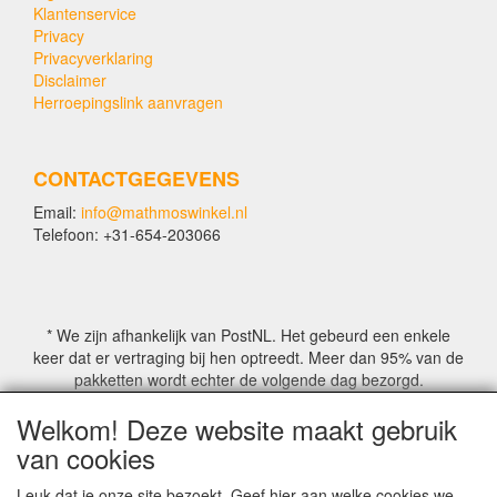
Klantenservice
Privacy
Privacyverklaring
Disclaimer
Herroepingslink aanvragen
CONTACTGEGEVENS
Email:
info@mathmoswinkel.nl
Telefoon: +31-654-203066
* We zijn afhankelijk van PostNL. Het gebeurd een enkele
keer dat er vertraging bij hen optreedt. Meer dan 95% van de
pakketten wordt echter de volgende dag bezorgd.
Welkom! Deze website maakt gebruik
© COPYRIGHT by Mathmoswinkel.nl
van cookies
Site Name, Ownership and Design Copyright by
Mathmoswinkel.nl
Leuk dat je onze site bezoekt. Geef hier aan welke cookies we