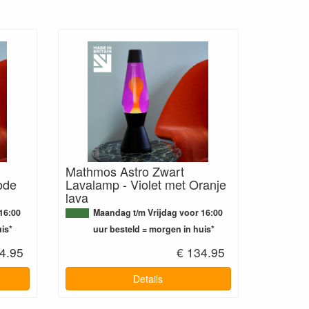
Mathmos Astro Zwart
ode
Lavalamp - Violet met Oranje
lava
16:00
Maandag t/m Vrijdag voor 16:00
is*
uur besteld = morgen in huis*
4.95
€ 134.95
Details