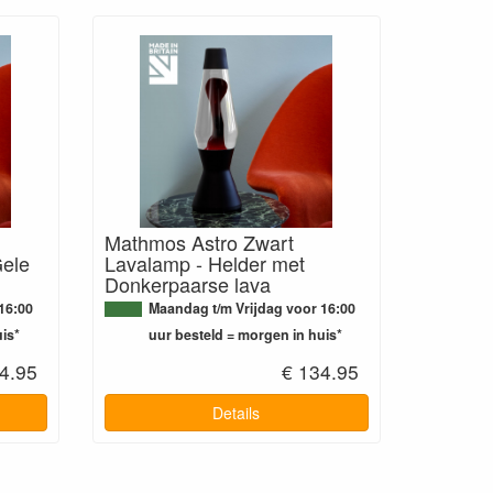
Mathmos Astro Zwart
Gele
Lavalamp - Helder met
Donkerpaarse lava
16:00
Maandag t/m Vrijdag voor 16:00
is*
uur besteld = morgen in huis*
4.95
€ 134.95
Details