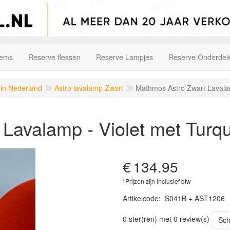
tems
Reserve flessen
Reserve Lampjes
Reserve Onderdel
 in Nederland
Astro lavalamp Zwart
Mathmos Astro Zwart Lavalam
Lavalamp - Violet met Turqu
€
134.95
*Prijzen zijn inclusief btw
Artikelcode
:
S041B + AST1206
0 ster(ren) met 0 review(s)
Sch