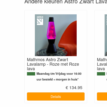
Andere kleuren Astro Zwart Lav
Mathmos Astro Zwart
Math
Lavalamp - Roze met Roze
Lava
lava
lava
Maandag t/m Vrijdag voor 16:00
uur besteld = morgen in huis*
€ 134.95
Details