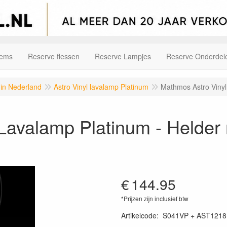
tems
Reserve flessen
Reserve Lampjes
Reserve Onderdel
 in Nederland
Astro Vinyl lavalamp Platinum
Mathmos Astro Vinyl
Lavalamp Platinum - Helder
€
144.95
*Prijzen zijn inclusief btw
Artikelcode
:
S041VP + AST1218