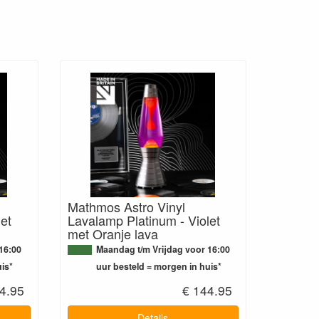
Mathmos Astro Vinyl
et
Lavalamp Platinum - Violet
met Oranje lava
16:00
Maandag t/m Vrijdag voor 16:00
is*
uur besteld = morgen in huis*
4.95
€ 144.95
Details