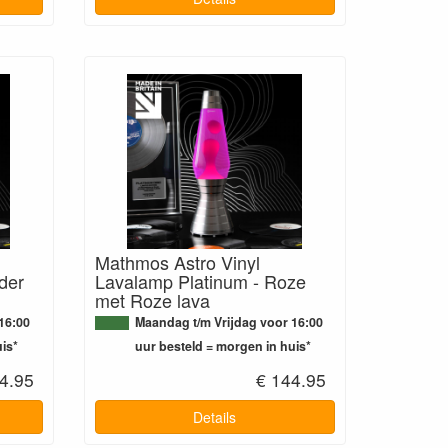
Mathmos Astro Vinyl
der
Lavalamp Platinum - Roze
met Roze lava
16:00
Maandag t/m Vrijdag voor 16:00
is*
uur besteld = morgen in huis*
4.95
€ 144.95
Details