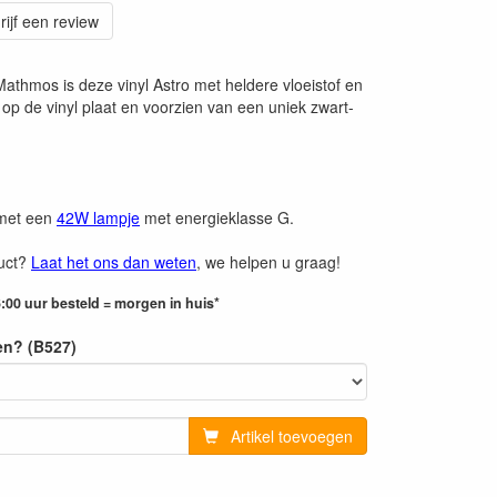
rijf een review
Mathmos is deze vinyl Astro met heldere vloeistof en
p de vinyl plaat en voorzien van een uniek zwart-
 met een
42W lampje
met energieklasse G.
duct?
Laat het ons dan weten
, we helpen u graag!
:00 uur besteld = morgen in huis*
en? (B527)
Artikel toevoegen