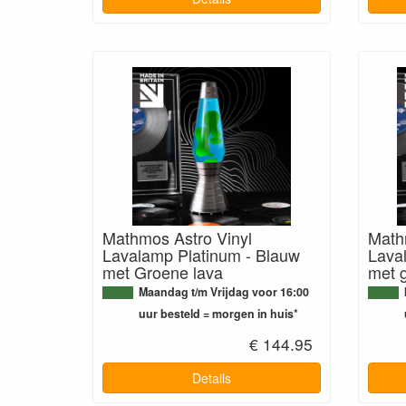
Mathmos Astro Vinyl
Math
Lavalamp Platinum - Blauw
Lava
met Groene lava
met g
Maandag t/m Vrijdag voor 16:00
uur besteld = morgen in huis*
€ 144.95
Details