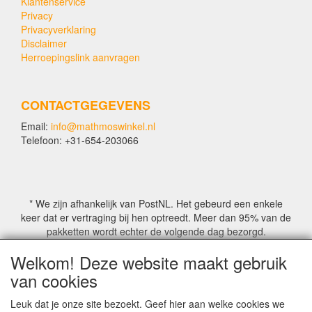
Klantenservice
Privacy
Privacyverklaring
Disclaimer
Herroepingslink aanvragen
CONTACTGEGEVENS
Email:
info@mathmoswinkel.nl
Telefoon: +31-654-203066
* We zijn afhankelijk van PostNL. Het gebeurd een enkele
keer dat er vertraging bij hen optreedt. Meer dan 95% van de
pakketten wordt echter de volgende dag bezorgd.
Welkom! Deze website maakt gebruik
© COPYRIGHT by Mathmoswinkel.nl
van cookies
Site Name, Ownership and Design Copyright by
Mathmoswinkel.nl
Leuk dat je onze site bezoekt. Geef hier aan welke cookies we