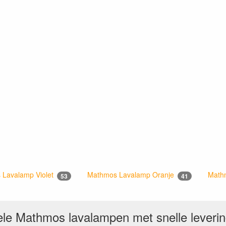
 Lavalamp Violet
Mathmos Lavalamp Oranje
Math
53
41
inele Mathmos lavalampen met snelle leveri