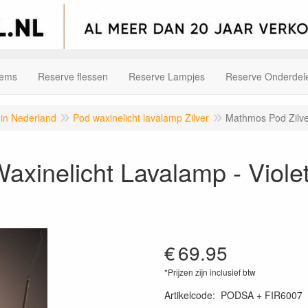
tems
Reserve flessen
Reserve Lampjes
Reserve Onderdel
 in Nederland
Pod waxinelicht lavalamp Zilver
Mathmos Pod Zilver
axinelicht Lavalamp - Viole
€
69.95
*Prijzen zijn inclusief btw
Artikelcode
:
PODSA + FIR6007