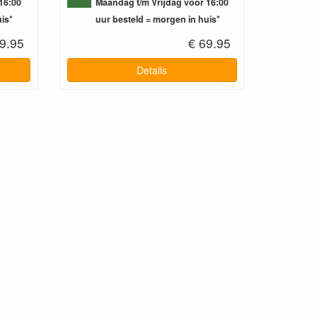
16:00
Maandag t/m Vrijdag voor 16:00
is*
uur besteld = morgen in huis*
9.95
€ 69.95
Details