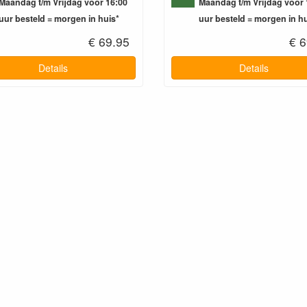
Maandag t/m Vrijdag voor 16:00
Maandag t/m Vrijdag voor 
uur besteld = morgen in huis*
uur besteld = morgen in hu
€ 69.95
€ 6
Details
Details