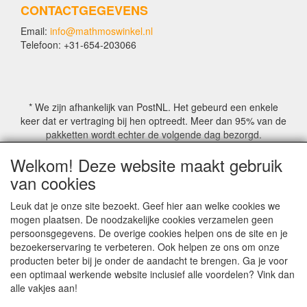
CONTACTGEGEVENS
Email:
info@mathmoswinkel.nl
Telefoon: +31-654-203066
* We zijn afhankelijk van PostNL. Het gebeurd een enkele
keer dat er vertraging bij hen optreedt. Meer dan 95% van de
pakketten wordt echter de volgende dag bezorgd.
Welkom! Deze website maakt gebruik
© COPYRIGHT by Mathmoswinkel.nl
van cookies
Site Name, Ownership and Design Copyright by
Mathmoswinkel.nl
Leuk dat je onze site bezoekt. Geef hier aan welke cookies we
Copyrighted property may not be distributed, or displayed on
mogen plaatsen. De noodzakelijke cookies verzamelen geen
another website, or otherwise copied or reproduced without
persoonsgegevens. De overige cookies helpen ons de site en je
our explicit written permission.
bezoekerservaring te verbeteren. Ook helpen ze ons om onze
For more information on this site please contact:
producten beter bij je onder de aandacht te brengen. Ga je voor
webmaster@mathmoswinkel.nl
een optimaal werkende website inclusief alle voordelen? Vink dan
KvK No. 14060358
alle vakjes aan!