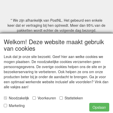
* We zijn afhankelijk van PostNL. Het gebeurd een enkele
keer dat er vertraging bij hen optreedt. Meer dan 95% van de
pakketten wordt echter de volgende dag bezorgd.
Welkom! Deze website maakt gebruik
© COPYRIGHT by Mathmoswinkel.nl
van cookies
Site Name, Ownership and Design Copyright by
Mathmoswinkel.nl
Leuk dat je onze site bezoekt. Geef hier aan welke cookies we
Copyrighted property may not be distributed, or displayed on
mogen plaatsen. De noodzakelijke cookies verzamelen geen
another website, or otherwise copied or reproduced without
persoonsgegevens. De overige cookies helpen ons de site en je
our explicit written permission.
bezoekerservaring te verbeteren. Ook helpen ze ons om onze
For more information on this site please contact:
producten beter bij je onder de aandacht te brengen. Ga je voor
webmaster@mathmoswinkel.nl
een optimaal werkende website inclusief alle voordelen? Vink dan
KvK No. 14060358
alle vakjes aan!
©2005-2026 [Mathmoswinkel]
Noodzakelijk
Voorkeuren
Statistieken
Al onze prijzen zijn inclusief 21% BTW
Marketing
Opslaan