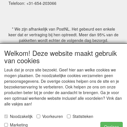
Telefoon: +31-654-203066
* We zijn afhankelijk van PostNL. Het gebeurd een enkele
keer dat er vertraging bij hen optreedt. Meer dan 95% van de
pakketten wordt echter de volgende dag bezorgd.
Welkom! Deze website maakt gebruik
© COPYRIGHT by Mathmoswinkel.nl
van cookies
Site Name, Ownership and Design Copyright by
Mathmoswinkel.nl
Leuk dat je onze site bezoekt. Geef hier aan welke cookies we
Copyrighted property may not be distributed, or displayed on
mogen plaatsen. De noodzakelijke cookies verzamelen geen
another website, or otherwise copied or reproduced without
persoonsgegevens. De overige cookies helpen ons de site en je
our explicit written permission.
bezoekerservaring te verbeteren. Ook helpen ze ons om onze
For more information on this site please contact:
producten beter bij je onder de aandacht te brengen. Ga je voor
webmaster@mathmoswinkel.nl
een optimaal werkende website inclusief alle voordelen? Vink dan
KvK No. 14060358
alle vakjes aan!
©2005-2026 [Mathmoswinkel]
Noodzakelijk
Voorkeuren
Statistieken
Al onze prijzen zijn inclusief 21% BTW
Marketing
Opslaan