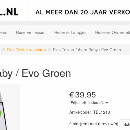
tems
Reserve flessen
Reserve Lampjes
Reserve Onderdel
Fles Telstar lavalamp
Fles Telstar / Astro Baby / Evo Groen
Baby / Evo Groen
€
39.95
*Prijzen zijn inclusief btw
Artikelcode
:
TEL1213
0 ster(ren) met 0 review(s)
Sch