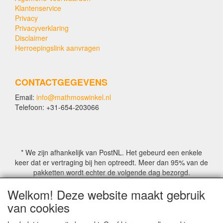
Klantenservice
Privacy
Privacyverklaring
Disclaimer
Herroepingslink aanvragen
CONTACTGEGEVENS
Email:
info@mathmoswinkel.nl
Telefoon: +31-654-203066
* We zijn afhankelijk van PostNL. Het gebeurd een enkele
keer dat er vertraging bij hen optreedt. Meer dan 95% van de
pakketten wordt echter de volgende dag bezorgd.
Welkom! Deze website maakt gebruik
© COPYRIGHT by Mathmoswinkel.nl
van cookies
Site Name, Ownership and Design Copyright by
Mathmoswinkel.nl