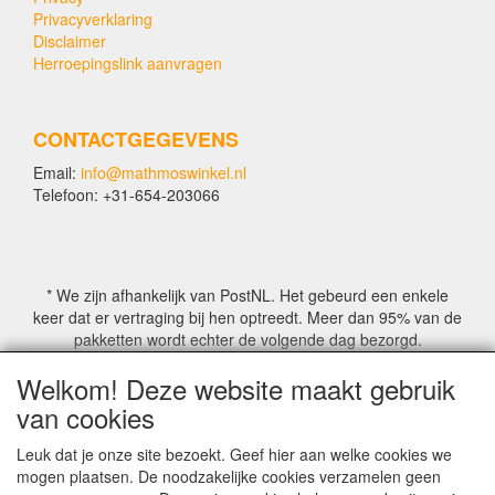
Privacyverklaring
Disclaimer
Herroepingslink aanvragen
CONTACTGEGEVENS
Email:
info@mathmoswinkel.nl
Telefoon: +31-654-203066
* We zijn afhankelijk van PostNL. Het gebeurd een enkele
keer dat er vertraging bij hen optreedt. Meer dan 95% van de
pakketten wordt echter de volgende dag bezorgd.
Welkom! Deze website maakt gebruik
© COPYRIGHT by Mathmoswinkel.nl
van cookies
Site Name, Ownership and Design Copyright by
Mathmoswinkel.nl
Leuk dat je onze site bezoekt. Geef hier aan welke cookies we
Copyrighted property may not be distributed, or displayed on
mogen plaatsen. De noodzakelijke cookies verzamelen geen
another website, or otherwise copied or reproduced without