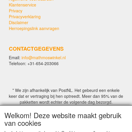
Klantenservice
Privacy
Privacyverklaring
Disclaimer
Herroepingslink aanvragen
CONTACTGEGEVENS
Email:
info@mathmoswinkel.nl
Telefoon: +31-654-203066
* We zijn afhankelijk van PostNL. Het gebeurd een enkele
keer dat er vertraging bij hen optreedt. Meer dan 95% van de
pakketten wordt echter de volgende dag bezorgd.
Welkom! Deze website maakt gebruik
© COPYRIGHT by Mathmoswinkel.nl
van cookies
Site Name, Ownership and Design Copyright by
Mathmoswinkel.nl