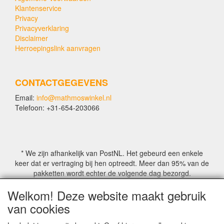
Klantenservice
Privacy
Privacyverklaring
Disclaimer
Herroepingslink aanvragen
CONTACTGEGEVENS
Email:
info@mathmoswinkel.nl
Telefoon: +31-654-203066
* We zijn afhankelijk van PostNL. Het gebeurd een enkele
keer dat er vertraging bij hen optreedt. Meer dan 95% van de
pakketten wordt echter de volgende dag bezorgd.
Welkom! Deze website maakt gebruik
© COPYRIGHT by Mathmoswinkel.nl
van cookies
Site Name, Ownership and Design Copyright by
Mathmoswinkel.nl