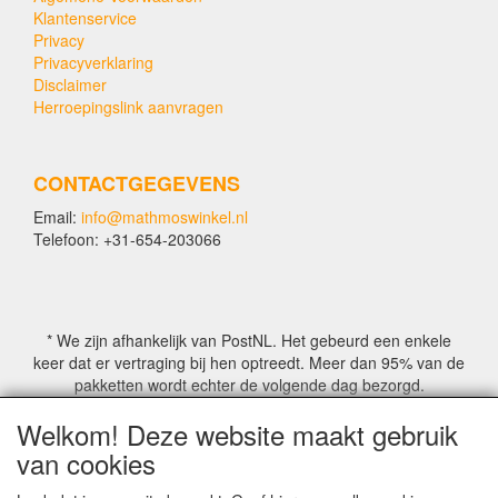
Klantenservice
Privacy
Privacyverklaring
Disclaimer
Herroepingslink aanvragen
CONTACTGEGEVENS
Email:
info@mathmoswinkel.nl
Telefoon: +31-654-203066
* We zijn afhankelijk van PostNL. Het gebeurd een enkele
keer dat er vertraging bij hen optreedt. Meer dan 95% van de
pakketten wordt echter de volgende dag bezorgd.
Welkom! Deze website maakt gebruik
© COPYRIGHT by Mathmoswinkel.nl
van cookies
Site Name, Ownership and Design Copyright by
Mathmoswinkel.nl