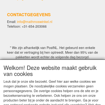
CONTACTGEGEVENS
Email:
info@mathmoswinkel.nl
Telefoon: +31-654-203066
* We zijn afhankelijk van PostNL. Het gebeurd een enkele
keer dat er vertraging bij hen optreedt. Meer dan 95% van de
pakketten wordt echter de volgende dag bezorgd.
Welkom! Deze website maakt gebruik
© COPYRIGHT by Mathmoswinkel.nl
van cookies
Site Name, Ownership and Design Copyright by
Mathmoswinkel.nl
Leuk dat je onze site bezoekt. Geef hier aan welke cookies we
Copyrighted property may not be distributed, or displayed on
mogen plaatsen. De noodzakelijke cookies verzamelen geen
another website, or otherwise copied or reproduced without
persoonsgegevens. De overige cookies helpen ons de site en je
our explicit written permission.
bezoekerservaring te verbeteren. Ook helpen ze ons om onze
For more information on this site please contact:
producten beter bij je onder de aandacht te brengen. Ga je voor
webmaster@mathmoswinkel.nl
een optimaal werkende website inclusief alle voordelen? Vink dan