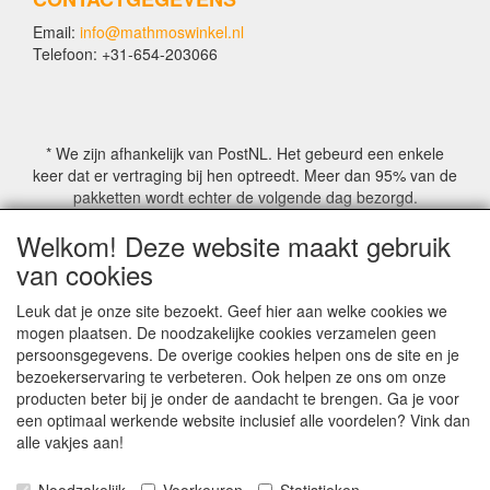
Email:
info@mathmoswinkel.nl
Telefoon: +31-654-203066
* We zijn afhankelijk van PostNL. Het gebeurd een enkele
keer dat er vertraging bij hen optreedt. Meer dan 95% van de
pakketten wordt echter de volgende dag bezorgd.
Welkom! Deze website maakt gebruik
© COPYRIGHT by Mathmoswinkel.nl
van cookies
Site Name, Ownership and Design Copyright by
Mathmoswinkel.nl
Leuk dat je onze site bezoekt. Geef hier aan welke cookies we
Copyrighted property may not be distributed, or displayed on
mogen plaatsen. De noodzakelijke cookies verzamelen geen
another website, or otherwise copied or reproduced without
persoonsgegevens. De overige cookies helpen ons de site en je
our explicit written permission.
bezoekerservaring te verbeteren. Ook helpen ze ons om onze
For more information on this site please contact:
producten beter bij je onder de aandacht te brengen. Ga je voor
webmaster@mathmoswinkel.nl
een optimaal werkende website inclusief alle voordelen? Vink dan
KvK No. 14060358
alle vakjes aan!
©2005-2026 [Mathmoswinkel]