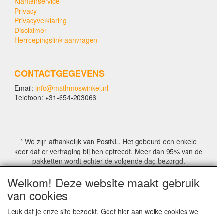
Klantenservice
Privacy
Privacyverklaring
Disclaimer
Herroepingslink aanvragen
CONTACTGEGEVENS
Email:
info@mathmoswinkel.nl
Telefoon: +31-654-203066
* We zijn afhankelijk van PostNL. Het gebeurd een enkele
keer dat er vertraging bij hen optreedt. Meer dan 95% van de
pakketten wordt echter de volgende dag bezorgd.
Welkom! Deze website maakt gebruik
© COPYRIGHT by Mathmoswinkel.nl
van cookies
Site Name, Ownership and Design Copyright by
Mathmoswinkel.nl
Leuk dat je onze site bezoekt. Geef hier aan welke cookies we