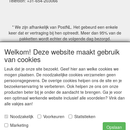
Telefoon: +31-654-203066
* We zijn afhankelijk van PostNL. Het gebeurd een enkele
keer dat er vertraging bij hen optreedt. Meer dan 95% van de
pakketten wordt echter de volgende dag bezorgd.
Welkom! Deze website maakt gebruik
© COPYRIGHT by Mathmoswinkel.nl
van cookies
Site Name, Ownership and Design Copyright by
Mathmoswinkel.nl
Leuk dat je onze site bezoekt. Geef hier aan welke cookies we
Copyrighted property may not be distributed, or displayed on
mogen plaatsen. De noodzakelijke cookies verzamelen geen
another website, or otherwise copied or reproduced without
persoonsgegevens. De overige cookies helpen ons de site en je
our explicit written permission.
bezoekerservaring te verbeteren. Ook helpen ze ons om onze
For more information on this site please contact:
producten beter bij je onder de aandacht te brengen. Ga je voor
webmaster@mathmoswinkel.nl
een optimaal werkende website inclusief alle voordelen? Vink dan
KvK No. 14060358
alle vakjes aan!
©2005-2026 [Mathmoswinkel]
Noodzakelijk
Voorkeuren
Statistieken
Al onze prijzen zijn inclusief 21% BTW
Marketing
Opslaan