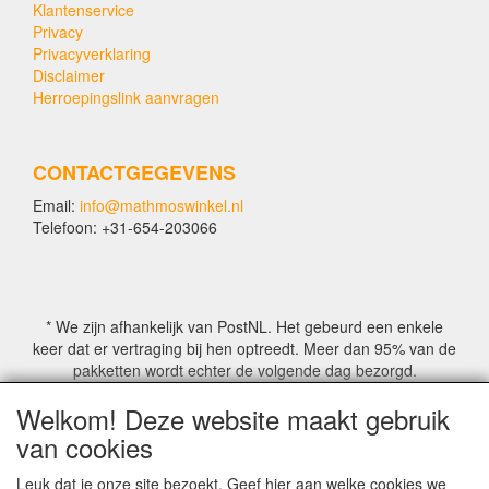
Klantenservice
Privacy
Privacyverklaring
Disclaimer
Herroepingslink aanvragen
CONTACTGEGEVENS
Email:
info@mathmoswinkel.nl
Telefoon: +31-654-203066
* We zijn afhankelijk van PostNL. Het gebeurd een enkele
keer dat er vertraging bij hen optreedt. Meer dan 95% van de
pakketten wordt echter de volgende dag bezorgd.
Welkom! Deze website maakt gebruik
© COPYRIGHT by Mathmoswinkel.nl
van cookies
Site Name, Ownership and Design Copyright by
Mathmoswinkel.nl
Leuk dat je onze site bezoekt. Geef hier aan welke cookies we